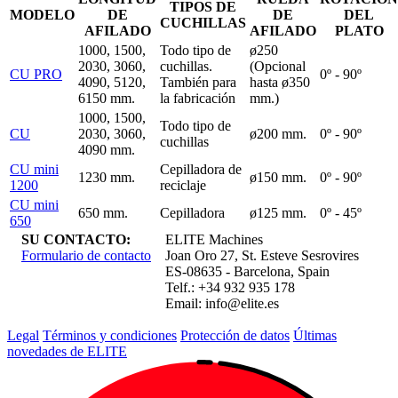
TIPOS DE
MODELO
DE
DE
DEL
CUCHILLAS
AFILADO
AFILADO
PLATO
1000, 1500,
Todo tipo de
ø250
2030, 3060,
cuchillas.
(Opcional
CU PRO
0º - 90º
4090, 5120,
También para
hasta ø350
6150 mm.
la fabricación
mm.)
1000, 1500,
Todo tipo de
CU
2030, 3060,
ø200 mm.
0º - 90º
cuchillas
4090 mm.
CU mini
Cepilladora de
1230 mm.
ø150 mm.
0º - 90º
1200
reciclaje
CU mini
650 mm.
Cepilladora
ø125 mm.
0º - 45º
650
SU CONTACTO:
ELITE Machines
Formulario de contacto
Joan Oro 27, St. Esteve Sesrovires
ES-08635 - Barcelona, Spain
Telf.: +34 932 935 178
Email:
info@elite.es
Legal
Términos y condiciones
Protección de datos
Últimas
novedades de ELITE