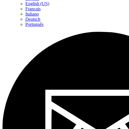
English (US)
Français
Italiano
Deutsch
Português