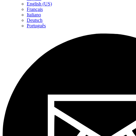
English (US)
Français
Italiano
Deutsch
Português