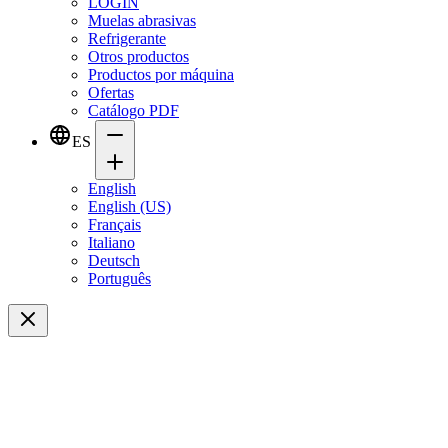
LOGIN
Muelas abrasivas
Refrigerante
Otros productos
Productos por máquina
Ofertas
Catálogo PDF
ES
English
English (US)
Français
Italiano
Deutsch
Português