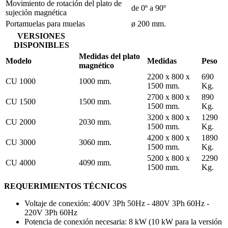
Movimiento de rotación del plato de
de 0º a 90º
sujeción magnética
Portamuelas para muelas
ø 200 mm.
VERSIONES
DISPONIBLES
Medidas del plato
Modelo
Medidas
Peso
magnético
2200 x 800 x
690
CU 1000
1000 mm.
1500 mm.
Kg.
2700 x 800 x
890
CU 1500
1500 mm.
1500 mm.
Kg.
3200 x 800 x
1290
CU 2000
2030 mm.
1500 mm.
Kg.
4200 x 800 x
1890
CU 3000
3060 mm.
1500 mm.
Kg.
5200 x 800 x
2290
CU 4000
4090 mm.
1500 mm.
Kg.
REQUERIMIENTOS TÉCNICOS
Voltaje de conexión: 400V 3Ph 50Hz - 480V 3Ph 60Hz -
220V 3Ph 60Hz
Potencia de conexión necesaria: 8 kW (10 kW para la versión